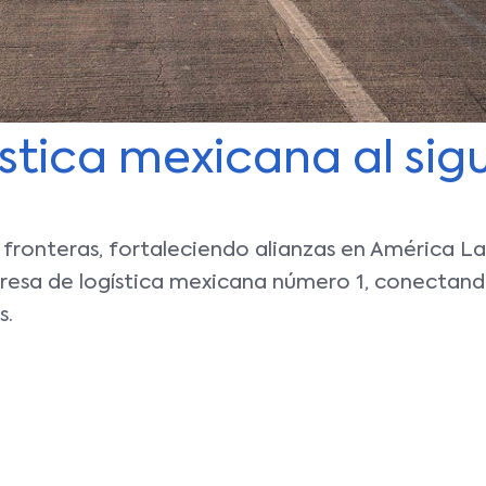
stica mexicana al sigu
onteras, fortaleciendo alianzas en América Lati
presa de logística mexicana número 1, conectan
s.