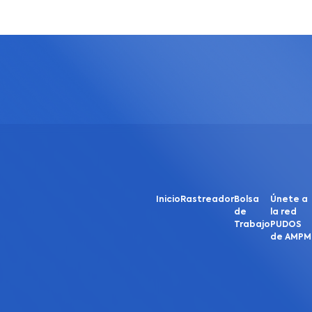
Inicio
Rastreador
Bolsa
Únete a
de
la red
Trabajo
PUDOS
de AMPM