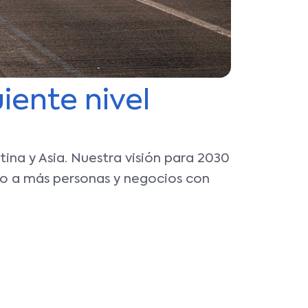
Historia
frecuen
Bolsa d
Infraes
Trabaj
Servici
Aviso d
iente nivel
privaci
Nosotro
Encuen
PUDO
na y Asia. Nuestra visión para 2030
Contac
Política
do a más personas y negocios con
Integr
Calidad
Seguri