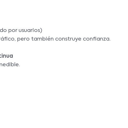
o por usuarios)
áfico, pero también construye confianza.
tinua
medible.